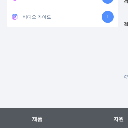
검
비디오 가이드
1
검
마
제품
자원