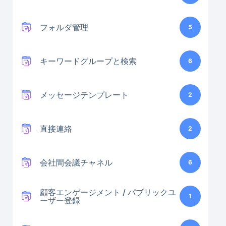
フォルダ管理
5
キーワードグループと検索
6
メッセージテンプレート
2
直接連絡
2
会社間会議チャネル
6
顧客エンゲージメント / パブリックユ
1
ーザー登録