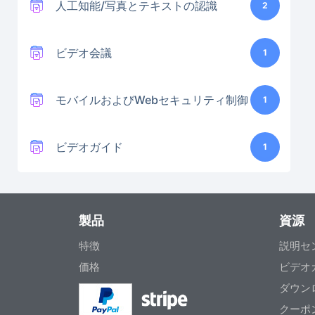
人工知能/写真とテキストの認識
2
ビデオ会議
1
モバイルおよびWebセキュリティ制御
1
ビデオガイド
1
製品
資源
特徴
説明セ
価格
ビデオ
ダウン
クーポ