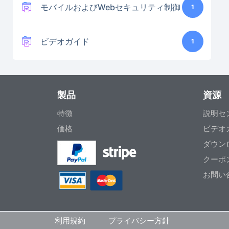
モバイルおよびWebセキュリティ制御
1
ビデオガイド
1
製品
資源
特徴
説明セ
価格
ビデオ
ダウン
クーポ
お問い
利用規約
プライバシー方針