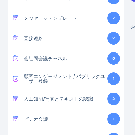
メッセージテンプレート
2
0
直接連絡
2
会社間会議チャネル
6
顧客エンゲージメント / パブリックユ
1
ーザー登録
人工知能/写真とテキストの認識
2
ビデオ会議
1